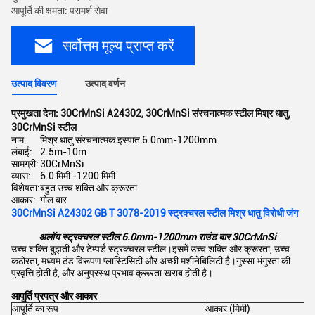
आपूर्ति की क्षमता: परामर्श सेवा
सर्वोत्तम मूल्य प्राप्त करें
उत्पाद विवरण
उत्पाद वर्णन
प्रमुखता देना:
30CrMnSi A24302
,
30CrMnSi संरचनात्मक स्टील मिश्र धातु
,
30CrMnSi स्टील
नाम:
मिश्र धातु संरचनात्मक इस्पात 6.0mm-1200mm
लंबाई:
2.5m-10m
सामग्री:
30CrMnSi
व्यास:
6.0 मिमी -1200 मिमी
विशेषता:
बहुत उच्च शक्ति और क्रूरता
आकार:
गोल बार
30CrMnSi A24302 GB T 3078-2019 स्ट्रक्चरल स्टील मिश्र धातु विरोधी जंग
अलॉय स्ट्रक्चरल स्टील 6.0mm-1200mm राउंड बार 30CrMnSi
उच्च शक्ति बुझती और टेम्पर्ड स्ट्रक्चरल स्टील।इसमें उच्च शक्ति और क्रूरता, उच्च
कठोरता, मध्यम ठंड विरूपण प्लास्टिसिटी और अच्छी मशीनेबिलिटी है।गुस्सा भंगुरता की
प्रवृत्ति होती है, और अनुप्रस्थ प्रभाव क्रूरता खराब होती है।
आपूर्ति प्रपत्र और आकार
आपूर्ति का रूप
आकार (मिमी)