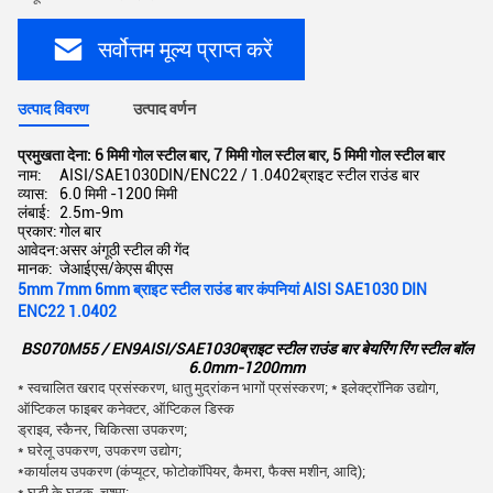
सर्वोत्तम मूल्य प्राप्त करें
उत्पाद विवरण
उत्पाद वर्णन
प्रमुखता देना:
6 मिमी गोल स्टील बार
,
7 मिमी गोल स्टील बार
,
5 मिमी गोल स्टील बार
नाम:
AISI/SAE1030DIN/ENC22 / 1.0402ब्राइट स्टील राउंड बार
व्यास:
6.0 मिमी -1200 मिमी
लंबाई:
2.5m-9m
प्रकार:
गोल बार
आवेदन:
असर अंगूठी स्टील की गेंद
मानक:
जेआईएस/केएस बीएस
5mm 7mm 6mm ब्राइट स्टील राउंड बार कंपनियां AISI SAE1030 DIN
ENC22 1.0402
BS070M55 / EN9AISI/SAE1030ब्राइट स्टील राउंड बार बेयरिंग रिंग स्टील बॉल
6.0mm-1200mm
* स्वचालित खराद प्रसंस्करण, धातु मुद्रांकन भागों प्रसंस्करण; * इलेक्ट्रॉनिक उद्योग,
ऑप्टिकल फाइबर कनेक्टर, ऑप्टिकल डिस्क
ड्राइव, स्कैनर, चिकित्सा उपकरण;
* घरेलू उपकरण, उपकरण उद्योग;
*कार्यालय उपकरण (कंप्यूटर, फोटोकॉपियर, कैमरा, फैक्स मशीन, आदि);
* घड़ी के घटक, चश्मा;