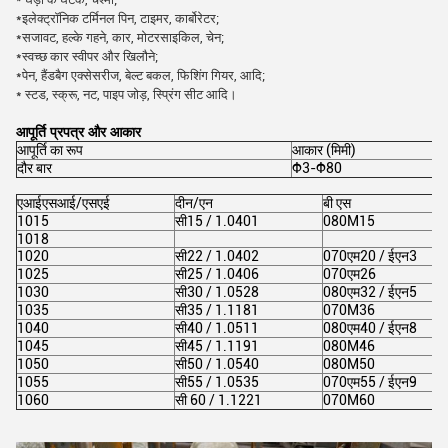
*इलेक्ट्रॉनिक टर्मिनल पिन, टाइमर, कार्बोरेटर;
*सजावट, हल्के गहने, कार, मोटरसाइकिल, चेन;
*स्वच्छ कार स्वीपर और खिलौने;
*पेन, हैंडबैग एक्सेसरीज, बेल्ट बकल, फिशिंग गियर, आदि;
* स्टड, स्क्रू, नट, पाइप जोड़, स्प्रिंग सीट आदि।
आपूर्ति प्रपत्र और आकार
आपूर्ति का रूप
आकार (मिमी)
दौर बार
Φ3-Φ80
एआईएसआई/एसएई
दीन/एन
बी एस
1015
सी15 / 1.0401
080M15
1018
1020
सी22 / 1.0402
070एम20 / ईएन3
1025
सी25 / 1.0406
070एम26
1030
सी30 / 1.0528
080एम32 / ईएन5
1035
सी35 / 1.1181
070M36
1040
सी40 / 1.0511
080एम40 / ईएन8
1045
सी45 / 1.1191
080M46
1050
सी50 / 1.0540
080M50
1055
सी55 / 1.0535
070एम55 / ईएन9
1060
सी 60 / 1.1221
070M60