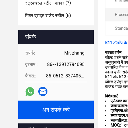
Surface
स्ट्रक्चरल स्टील आकार
(7)
Proces
गियर ब्राइट राउंड स्टील
(6)
Standa
संपर्क
K11 टॉलरेंस के स
संपर्क:
Mr. zhang
उत्पाद वर्णन:
कोल्ड ड्रॉन राउं
अनुप्रयोगों में 
दूरभाष::
86--13912794095
उपचारित किया ज
कोल्ड ड्रॉन रा
फैक्स::
86-0512-83740521
K11 और K13 सहि
कोल्ड ड्रॉइंग प्
वेल्डेड राउंड ब
विशेषताएँ:
प्रोडक्ट का 
उष्मा उपचार:
अब संपर्क करें
प्रक्रिया:
को
सतह खत्म:
प
सहनशीलता:
MOQ:
1 ट