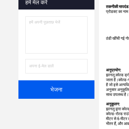
हमें मेल करें
तकनीकी मापदंड
प्रोडक्ट का नाम
ठंडी खींची गई ग
अनुप्रयोग:
झानलू कोल्ड ड्रॉ
जाता है।कोल्ड-फ
है जो इसे अत्यध
भेजना
अनुसार अनुकूलि
साथ उपलब्ध है।झा
अनुकूलन:
झानलु द्वारा कोल
कोल्ड-रोल्ड राउं
मीटर से 6 मीटर 
भीतर हैं, और आक