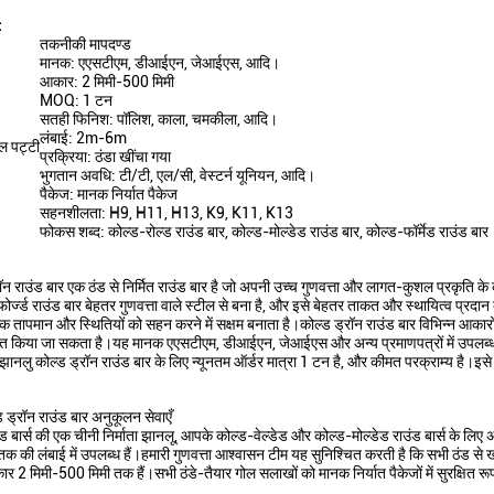
:
तकनीकी मापदण्ड
मानक: एएसटीएम, डीआईएन, जेआईएस, आदि।
आकार: 2 मिमी-500 मिमी
MOQ: 1 टन
सतही फिनिश: पॉलिश, काला, चमकीला, आदि।
लंबाई: 2m-6m
ोल पट्टी
प्रक्रिया: ठंडा खींचा गया
भुगतान अवधि: टी/टी, एल/सी, वेस्टर्न यूनियन, आदि।
पैकेज: मानक निर्यात पैकेज
सहनशीलता: H9, H11, H13, K9, K11, K13
फोकस शब्द: कोल्ड-रोल्ड राउंड बार, कोल्ड-मोल्डेड राउंड बार, कोल्ड-फॉर्मेड राउंड बार
न राउंड बार एक ठंड से निर्मित राउंड बार है जो अपनी उच्च गुणवत्ता और लागत-कुशल प्रकृति के 
ोर्ज्ड राउंड बार बेहतर गुणवत्ता वाले स्टील से बना है, और इसे बेहतर ताकत और स्थायित्व प्रद
िक तापमान और स्थितियों को सहन करने में सक्षम बनाता है।कोल्ड ड्रॉन राउंड बार विभिन्न आकार
त किया जा सकता है।यह मानक एएसटीएम, डीआईएन, जेआईएस और अन्य प्रमाणपत्रों में उपलब्ध
नलु कोल्ड ड्रॉन राउंड बार के लिए न्यूनतम ऑर्डर मात्रा 1 टन है, और कीमत परक्राम्य है।इसे सु
्ड ड्रॉन राउंड बार अनुकूलन सेवाएँ
ड बार्स की एक चीनी निर्माता झानलू, आपके कोल्ड-वेल्डेड और कोल्ड-मोल्डेड राउंड बार्स के लिए 
तक की लंबाई में उपलब्ध हैं।हमारी गुणवत्ता आश्वासन टीम यह सुनिश्चित करती है कि सभी ठं
ार 2 मिमी-500 मिमी तक हैं।सभी ठंडे-तैयार गोल सलाखों को मानक निर्यात पैकेजों में सुरक्षित र