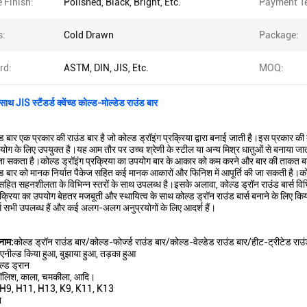
 Finish:
Polished, Black, Bright, Etc.
Payment T
s:
Cold Drawn
Package:
rd:
ASTM, DIN, JIS, Etc.
MOQ:
ाथ JIS स्टैंडर्ड क्वेंच्ड कोल्ड-मोल्डेड राउंड बार
ड बार एक प्रकार की राउंड बार है जो कोल्ड ड्रॉइंग प्रक्रिया द्वारा बनाई जाती है।इस प्रकार की
उपयोग के लिए उपयुक्त है।यह आम तौर पर उच्च श्रेणी के स्टील या अन्य मिश्र धातुओं से बनाया जा
ा सकता है।कोल्ड ड्रॉइंग प्रक्रिया का उपयोग बार के आकार को कम करने और बार की ताकत ब
उंड बार को मानक निर्यात पैकेज सहित कई मानक आकारों और फिनिश में आपूर्ति की जा सकती ह
त सहनशीलता के विभिन्न स्तरों के साथ उपलब्ध है।इसके अलावा, कोल्ड ड्रॉन राउंड बार्स वि
रक्रिया का उपयोग बेहतर मजबूती और स्थायित्व के साथ कोल्ड ड्रॉन राउंड बार्स बनाने के लिए किय
ार्स सभी उपलब्ध हैं और कई अलग-अलग अनुप्रयोगों के लिए आदर्श हैं।
नाम:
कोल्ड ड्रॉन राउंड बार/कोल्ड-फोर्ज्ड राउंड बार/कोल्ड-वेल्डेड राउंड बार/हीट-ट्रीटेड राउ
एनील्ड किया हुआ, बुझाया हुआ, तड़का हुआ
ल्ड ड्रान
ॉलिश, काला, चमकीला, आदि।
H9, H11, H13, K9, K11, K13
न